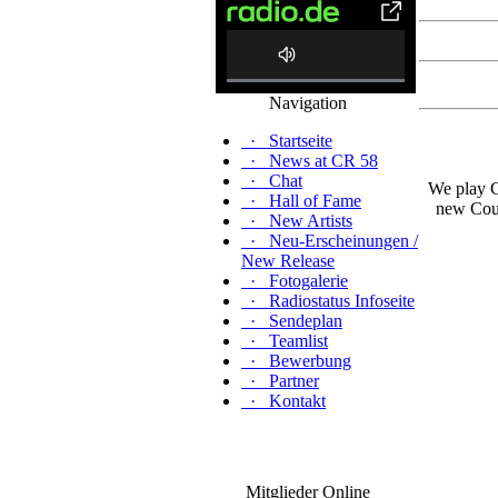
0%
Navigation
Complete
·
Startseite
·
News at CR 58
·
Chat
We play C
·
Hall of Fame
new Coun
·
New Artists
·
Neu-Erscheinungen /
New Release
·
Fotogalerie
·
Radiostatus Infoseite
·
Sendeplan
·
Teamlist
·
Bewerbung
·
Partner
·
Kontakt
Mitglieder Online