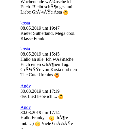
Wochenende wÃ¼nsche ich
Euch. Bleibt schÃ¶n gesund.
Liebe GrÃ¼ÃŸe Asta
kosta
08.05.2019 um 19:47
Kiefer Sutherland. Mega cool.
Klasse Frank.
kosta
08.05.2019 um 15:45
Hallo an alle. Ich wÃ¼nsche
Euch einen schÃ¶nen Tag.
GrÃ¼ÃŸe von Kosta und den
The Cute Urchins
Andy
30.03.2019 um 17:19
das Lied liebe ich....
Andy
30.03.2019 um 17:14
Hallo Franky...
..hÃ¶re
mit...;-)
Viele GrÃ¼ÃŸe